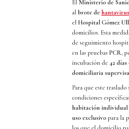
El
Ministerio de Sani
al
brote de
hantaviru
el
Hospital Gómez Ul
domicilios. Esta medi
de seguimiento hospita
en las pruebas
PCR
, p
incubación de
42 días
domiciliaria supervis
Para que este traslado 
condiciones específica
habitación individual
uso exclusivo
para la 
los que el domicilio p