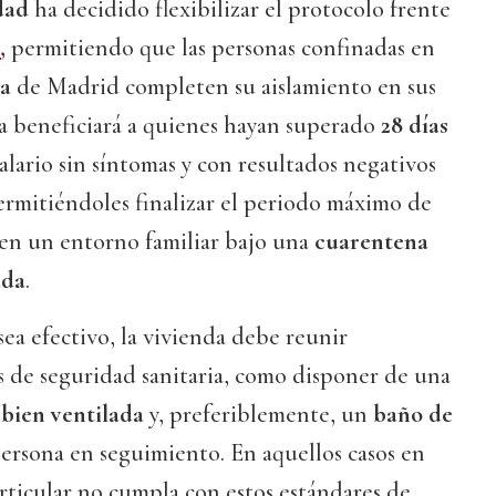
dad
ha decidido flexibilizar el protocolo frente
s
,
permitiendo que las personas confinadas en
la
de Madrid completen su aislamiento en sus
da beneficiará a quienes hayan superado
28 días
lario sin síntomas y con resultados negativos
ermitiéndoles finalizar el periodo máximo de
en un entorno familiar bajo una
cuarentena
ada
.
sea efectivo, la vivienda debe reunir
s de seguridad sanitaria, como disponer de una
 bien ventilada
y, preferiblemente, un
baño de
persona en seguimiento. En aquellos casos en
articular no cumpla con estos estándares de