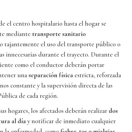
e el centro hospitalario hasta el hogar se
nte mediante
transporte sanitario
do tajantemente el uso del transporte público o
as innecesarias durante el trayecto. Durante el
aciente como el conductor deberán portar
ntener una
separación física
estricta, reforzada
os constante y la supervisión directa de las
ública de cada región.
sus hogares, los afectados deberán realizar
dos
ura al día
y notificar de inmediato cualquier
on la enfermedad, como
fiebre, tos o mialgias
.