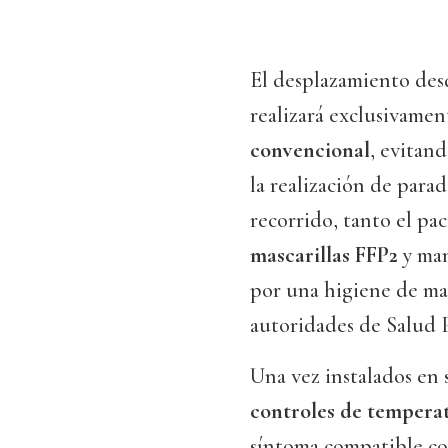
El desplazamiento desd
realizará exclusivame
convencional
, evitan
la realización de parad
recorrido, tanto el p
mascarillas FFP2
y ma
por una higiene de man
autoridades de Salud P
Una vez instalados en 
controles de temperat
síntoma compatible c