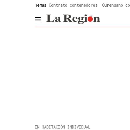
common.go-to-content
Temas
Contrato contenedores
Ourensano co
header.menu.open
EN HABITACIÓN INDIVIDUAL