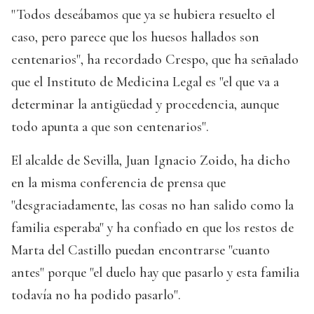
"Todos deseábamos que ya se hubiera resuelto el
caso, pero parece que los huesos hallados son
centenarios", ha recordado Crespo, que ha señalado
que el Instituto de Medicina Legal es "el que va a
determinar la antigüedad y procedencia, aunque
todo apunta a que son centenarios".
El alcalde de Sevilla, Juan Ignacio Zoido, ha dicho
en la misma conferencia de prensa que
"desgraciadamente, las cosas no han salido como la
familia esperaba" y ha confiado en que los restos de
Marta del Castillo puedan encontrarse "cuanto
antes" porque "el duelo hay que pasarlo y esta familia
todavía no ha podido pasarlo".