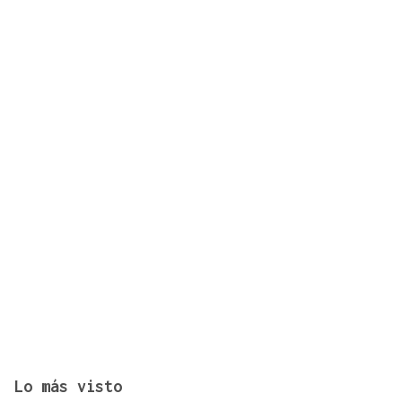
Activada la alerta amarilla por calor en Ourense
para este lunes
Lo más visto