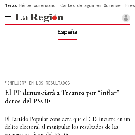
common.go-to-content
Temas
Héroe ourensano
Cortes de agua en Ourense
Pres
header.menu.open
España
"INFLUIR" EN LOS RESULTADOS
El PP denunciará a Tezanos por “inflar”
datos del PSOE
El Partido Popular considera que el CIS incurre en un
delito electoral al manipular los resultados de las
encuestas a favor del PSOE