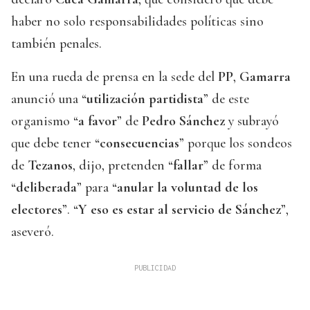
haber no solo responsabilidades políticas sino
también penales.
En una rueda de prensa en la sede del
PP
,
Gamarra
anunció una “
utilización partidista
” de este
organismo “
a favor
” de
Pedro Sánchez
y subrayó
que debe tener “
consecuencias
” porque los sondeos
de
Tezanos
, dijo, pretenden “
fallar
” de forma
“
deliberada
” para “
anular la voluntad de los
electores
”. “
Y eso es estar al servicio de Sánchez
”,
aseveró.