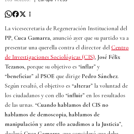
La vicesecretaria de Regeneración Institucional del
PP
,
Cuca Gamarra
, anunció ayer que su partido va a
presentar una querella contra el director del
Centro
de Investigaciones Sociológicas (CIS)
,
José Félix
Tezanos
, porque su objetivo es “
inflar
” y
“
beneficiar
” al
PSOE
que dirige
Pedro Sánchez
.
Según resaltó, el objetivo es “
alterar
” la voluntad de
los ciudadanos y con ello “
influir
” en los resultados
de las urnas. “
Cuando hablamos del CIS no
hablamos de demoscopia, hablamos de
manipulación y ante ello acudimos a la Justicia
”,
declaró
Cuca Gamarra
, que consideró que debe