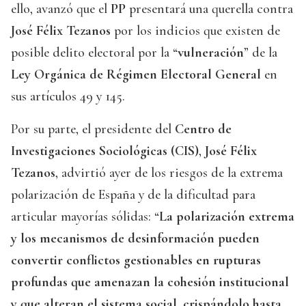
ello, avanzó que el
PP
presentará una querella contra
José Félix Tezanos
por los indicios que existen de
posible delito electoral por la “
vulneración
” de la
Ley Orgánica de Régimen Electoral General
en
sus artículos 49 y 145.
Por su parte, el presidente del
Centro de
Investigaciones Sociológicas (CIS)
,
José Félix
Tezanos
, advirtió ayer de los riesgos de la extrema
polarización de España y de la dificultad para
articular mayorías sólidas: “
La polarización extrema
y los mecanismos de desinformación pueden
convertir conflictos gestionables en rupturas
profundas que amenazan la cohesión institucional
y que alteran el sistema social, crispándolo hasta