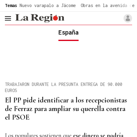
common.go-to-content
Temas
Nuevo varapalo a Jácome
Obras en la avenida de 
header.menu.open
España
TRABAJARON DURANTE LA PRESUNTA ENTREGA DE 90.000
EUROS
El PP pide identificar a los recepcionistas
de Ferraz para ampliar su querella contra
el PSOE
Los populares sostienen que
ese dinero se podría