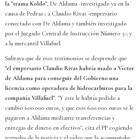
la "trama Koldo"
, De Aldama -investigado ya en la
causa de Pedraz-; a Claudio Rivas -empresario
conectado con De Aldama y también investigado
por el Juzgado Central de Instrucción Número 5-; y
a la mercantil Villafuel.
Subraya que de esos testimonios se desprende que
"el empresario Claudio Rivas habría usado a Víctor
de Aldama para conseguir del Gobierno una
licencia como operadora de hidrocarburos para la
compañía Villafuel"
. "Y este le habría pedido a
cambio 600.000 euros, y que esos 600.000 euros se le
pagaron a Aldama mediante transferencias y
entregas de dinero en efectivo", cita el PP cogiendo
textuales de la noticia y el vídeo que la acompañaba.