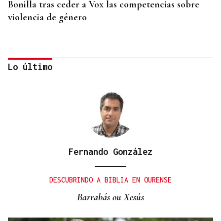
Bonilla tras ceder a Vox las competencias sobre
violencia de género
Lo último
Fernando González
CRECIMIENTO DEMOGRÁFICO
Gráfico | España roza los 50 millones de habitantes
DESCUBRINDO A BIBLIA EN OURENSE
tras alcanzar un nuevo máximo histórico
Barrabás ou Xesús