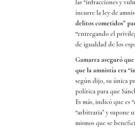
las “infracciones y vu
incurre la ley de amni
delitos cometidos” p
“
entregando el privile
de igualdad de los espa
Gamarra aseguró que 
que la amnistía era “i
según dijo, su única p
política para que Sánc
Es más, indicó que es 
“arbitraria” y supone 
mismos que se benefici