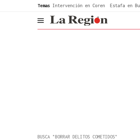
common.go-to-content
Temas
Intervención en Coren
Estafa en Bu
header.menu.open
BUSCA "BORRAR DELITOS COMETIDOS"