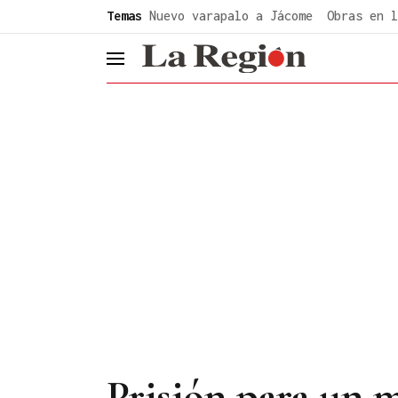
common.go-to-content
Temas
Nuevo varapalo a Jácome
Obras en l
header.menu.open
Prisión para un 