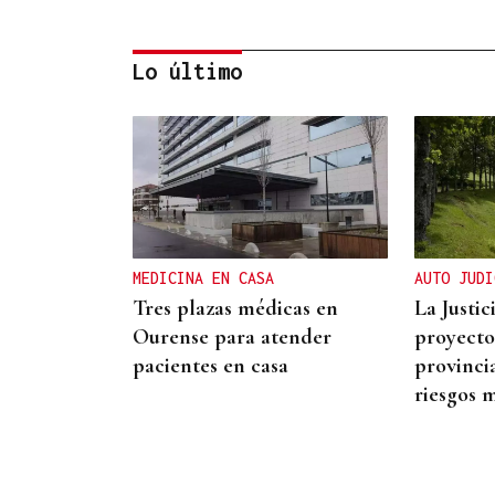
Lo último
CRECIMIENTO DEMOGRÁFICO
Gráfico | España roza los 50
millones de habitantes tras
alcanzar un nuevo máximo
MEDICINA EN CASA
AUTO JUDI
histórico
Tres plazas médicas en
La Justic
Ourense para atender
proyecto
pacientes en casa
provinci
riesgos 