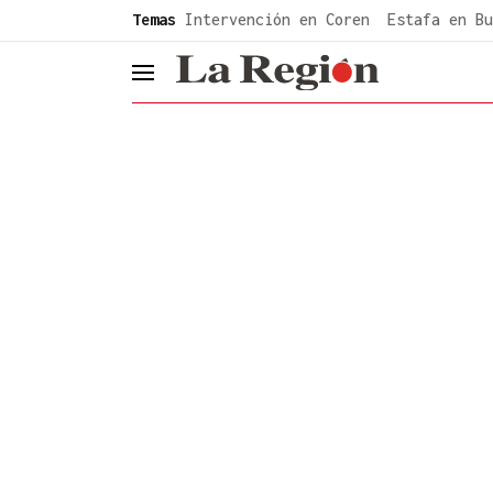
common.go-to-content
Temas
Intervención en Coren
Estafa en Bu
header.menu.open