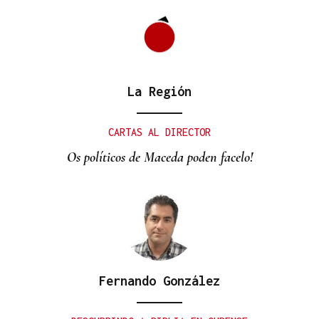
La Región
CRECIMIENTO DEMOGRÁFICO
Gráfico | España roza los 50 millones de habitantes
CARTAS AL DIRECTOR
tras alcanzar un nuevo máximo histórico
Os políticos de Maceda poden facelo!
Fernando González