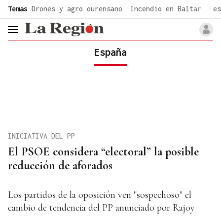
common.go-to-content
Temas
Drones y agro ourensano
Incendio en Baltar
Fes
header.menu.open
España
INICIATIVA DEL PP
El PSOE considera “electoral” la posible
reducción de aforados
Los partidos de la oposición ven "sospechoso" el
cambio de tendencia del PP anunciado por Rajoy