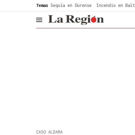
common.go-to-content
Temas
Sequía en Ourense
Incendio en Balt
header.menu.open
CASO ALDAMA