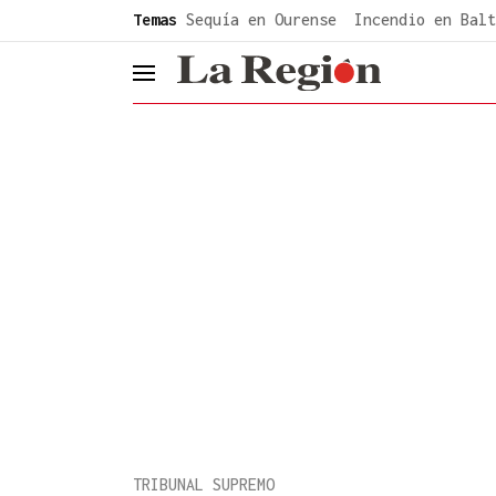
common.go-to-content
Temas
Sequía en Ourense
Incendio en Balt
header.menu.open
TRIBUNAL SUPREMO