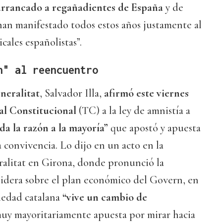
rrancado a regañadientes de España
y de
han manifestado todos estos años justamente al
icales españolistas”.
n" al reencuentro
neralitat
, Salvador Illa,
afirmó este viernes
nal Constitucional
(TC) a la ley de amnistía a
da la razón a la mayoría”
que apostó y apuesta
a convivencia. Lo dijo en un acto en la
ralitat en Girona, donde pronunció la
lidera sobre el plan económico del Govern, en
iedad catalana
“vive un cambio de
y mayoritariamente apuesta por mirar hacia