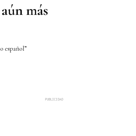
s aún más
co español”