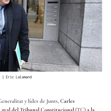
t
|
Eric Lalamand
Generalitat y líder de Junts,
Carles
l aval del Tribunal Constitucional
(TC)
a la