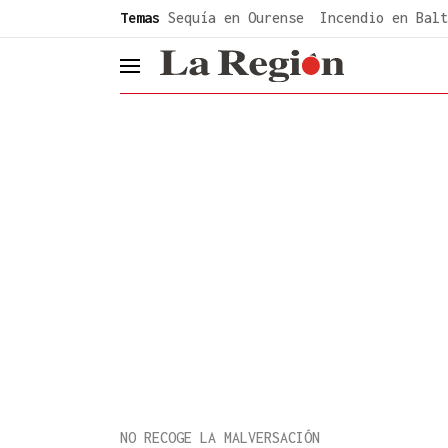
common.go-to-content
Temas
Sequía en Ourense
Incendio en Balt
header.menu.open
NO RECOGE LA MALVERSACIÓN