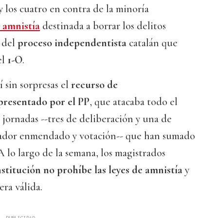
y los cuatro en contra de la minoría
e amnistía
destinada a borrar los delitos
 del
proceso independentista
catalán que
el
1-O
.
í sin sorpresas el
recurso de
presentado por el PP
, que atacaba todo el
o jornadas --tres de deliberación y una de
rador enmendado y votación-- que han sumado
A lo largo de la semana, los magistrados
stitución no prohíbe las leyes de amnistía
y
era válida.