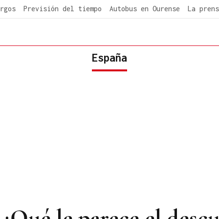
rgos
Previsión del tiempo
Autobus en Ourense
La prens
España
 ¿Qué le parece el desc