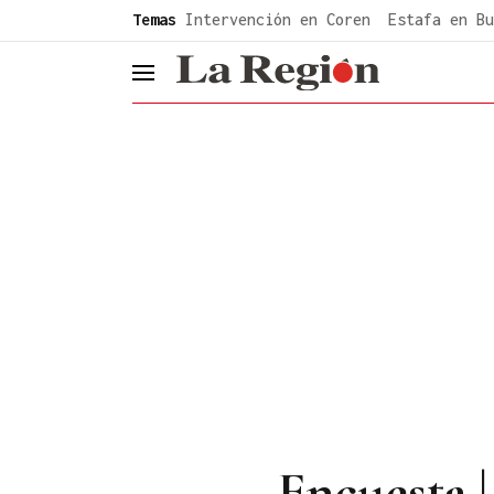
common.go-to-content
Temas
Intervención en Coren
Estafa en Bu
header.menu.open
Encuesta |