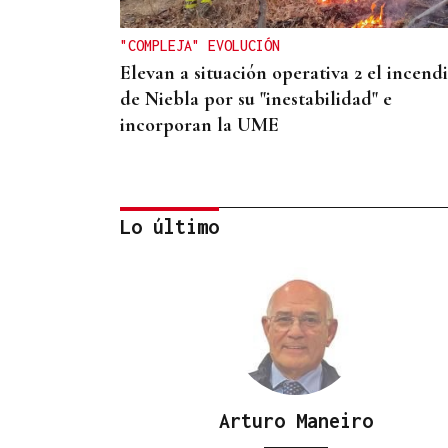
"COMPLEJA" EVOLUCIÓN
Elevan a situación operativa 2 el incend
de Niebla por su "inestabilidad" e
incorporan la UME
Lo último
ESPACIO SCHENGEN
España exige a Italia levantar los contro
Arturo Maneiro
a españoles o adoptará medidas