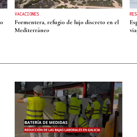
VACACIONES
RES
io
Formentera, refugio de lujo discreto en el
Es
Mediterráneo
via
les