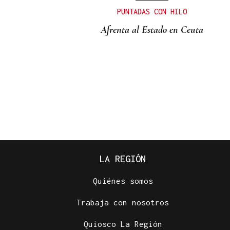
proporcionales
PUNTADAS CON HILO
Afrenta al Estado en Ceuta
Juan M. Casares
LA REGIÓN
Quiénes somos
CASTELLUM HONESTI
A saúde do Nós
Trabaja con nosotros
Quiosco La Región