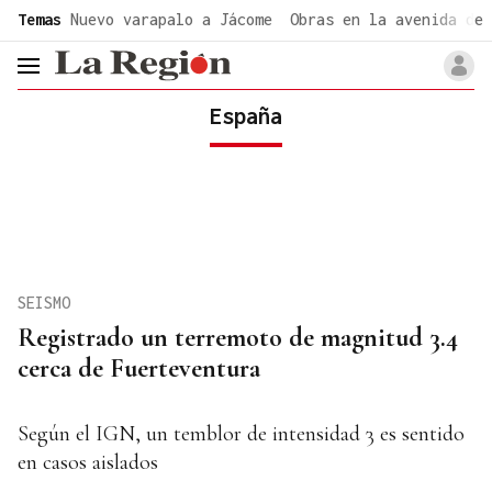
common.go-to-content
Temas
Nuevo varapalo a Jácome
Obras en la avenida de 
header.menu.open
España
SEISMO
Registrado un terremoto de magnitud 3.4
cerca de Fuerteventura
Según el IGN, un temblor de intensidad 3 es sentido
en casos aislados