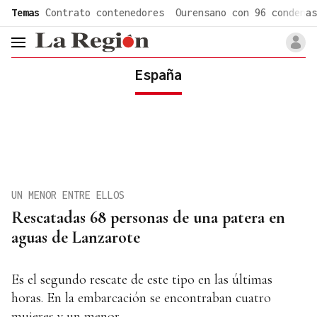
common.go-to-content
Temas
Contrato contenedores
Ourensano con 96 condenas
header.menu.open
España
UN MENOR ENTRE ELLOS
Rescatadas 68 personas de una patera en
aguas de Lanzarote
Es el segundo rescate de este tipo en las últimas
horas. En la embarcación se encontraban cuatro
mujeres y un menor