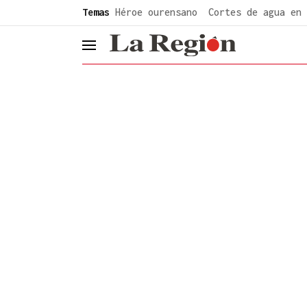
common.go-to-content
Temas
Héroe ourensano
Cortes de agua en 
header.menu.open