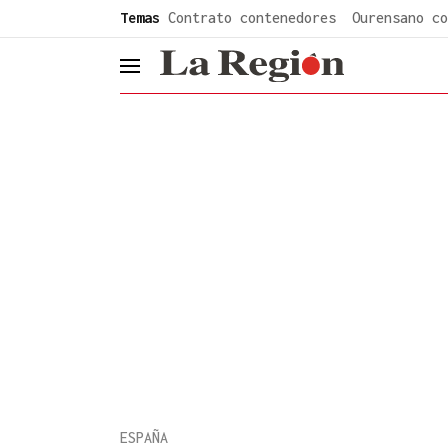
common.go-to-content
Temas
Contrato contenedores
Ourensano co
header.menu.open
ESPAÑA