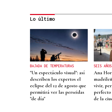
Lo último
ESPACIO SCHENGEN
España exige a Italia
levantar los controles a
españoles o adoptará
BAJADA DE TEMPERATURAS
SEIS AÑOS
medidas proporcionales
"Un espectáculo visual": así
Ana Horn
describen los expertos el
madrileñ
eclipse del 12 de agosto que
vivir, pe
permitirá ver las perseidas
perfecto
"de día"
de la ci