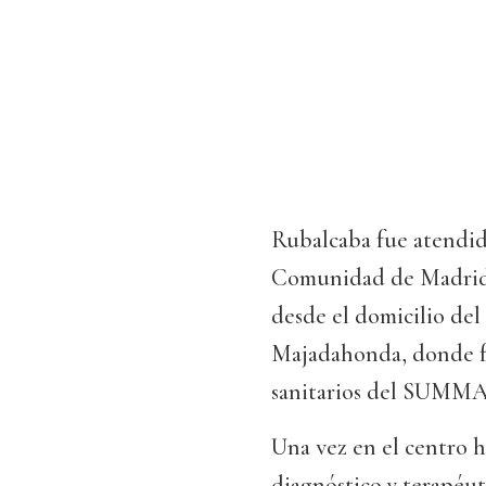
Rubalcaba fue atendido
Comunidad de Madrid, t
desde el domicilio del 
Majadahonda, donde fu
sanitarios del SUMMA 
Una vez en el centro ho
diagnóstico y terapéuti