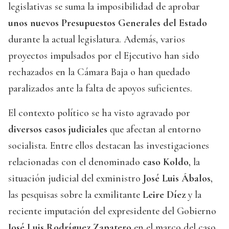
legislativas se suma la imposibilidad de aprobar
unos nuevos Presupuestos Generales del Estado
durante la actual legislatura. Además, varios
proyectos impulsados por el Ejecutivo han sido
rechazados en la Cámara Baja o han quedado
paralizados ante la falta de apoyos suficientes.
El contexto político se ha visto agravado por
diversos casos judiciales
que afectan al entorno
socialista. Entre ellos destacan las investigaciones
relacionadas con el denominado
caso Koldo
, la
situación judicial del exministro
José Luis Ábalos
,
las pesquisas sobre la exmilitante
Leire Díez
y la
reciente imputación del expresidente del Gobierno
José Luis Rodríguez Zapatero
en el marco del caso