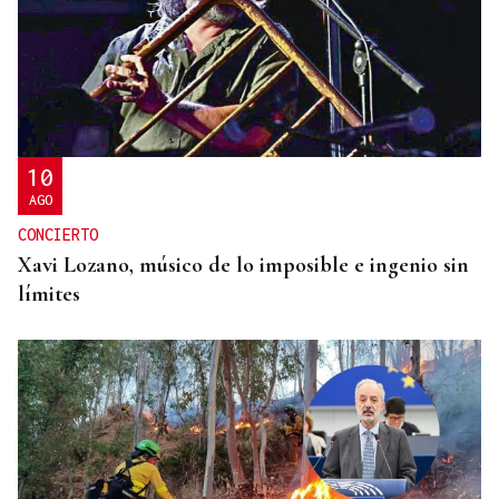
NO SE DESCARTAN MENORES DE EDAD
Ceuta investiga seis presuntas agresiones sexuales
a migrantes tras la entrada masiva
10
AGO
CONCIERTO
Xavi Lozano, músico de lo imposible e ingenio sin
límites