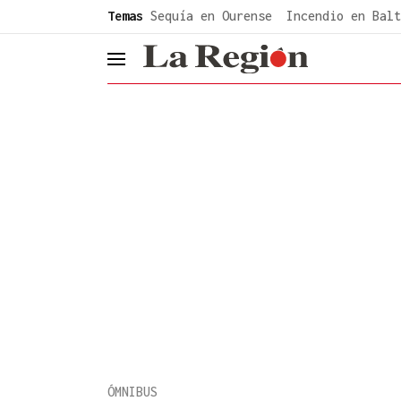
common.go-to-content
Temas
Sequía en Ourense
Incendio en Balt
header.menu.open
ÓMNIBUS