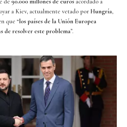
te de
90.000 millones de euros
acordado a
poyar a Kiev, actualmente vetado por
Hungría
,
en que “
los países de la Unión Europea
s de resolver este problema
”.