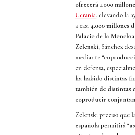
ofrecerá 1.000 millon
Ucrania
, elevando la a
a casi
4.000 millones d
Palacio de la Moncloa
Zelenski
, Sánchez des
mediante
“coproducci
en defensa, especialm
ha habido distintas f
también de distintas 
coproducir conjunta
Zelenski precisó que l
española
permitirá “
as