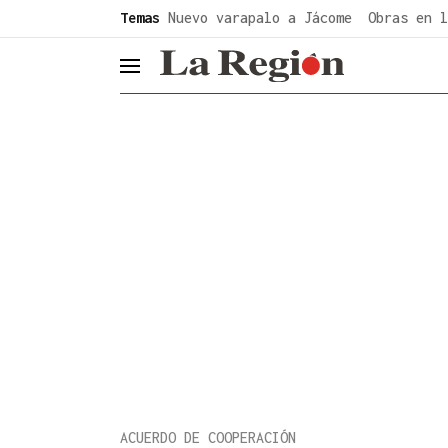
common.go-to-content
Temas
Nuevo varapalo a Jácome
Obras en l
header.menu.open
ACUERDO DE COOPERACIÓN