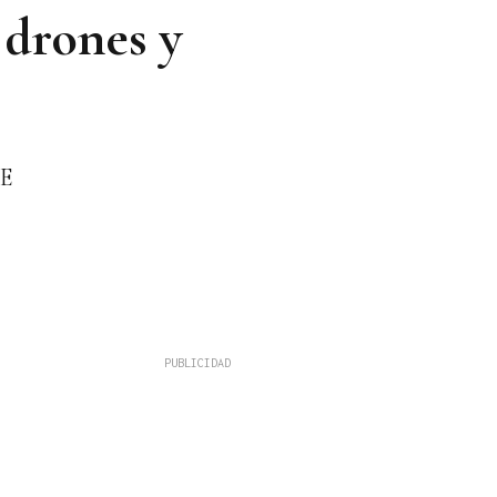
 drones y
FE