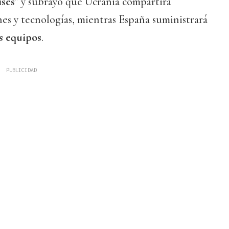
íses
” y subrayó que Ucrania compartirá
es y tecnologías, mientras España suministrará
os equipos
.