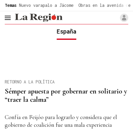
common.go-to-content
Temas
Nuevo varapalo a Jácome
Obras en la avenida de 
header.menu.open
España
RETORNO A LA POLÍTICA
Sémper apuesta por gobernar en solitario y
“traer la calma”
Confía en Feijóo para lograrlo y considera que el
gobierno de coalición fue una mala experiencia