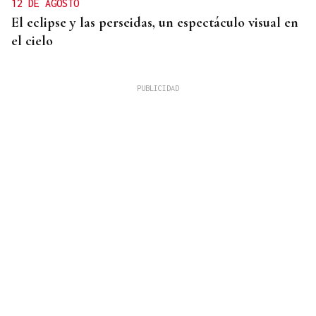
12 DE AGOSTO
El eclipse y las perseidas, un espectáculo visual en
el cielo
DERROTA
Demasiado rival en Barreiro para la UD Ourense
(2-0)