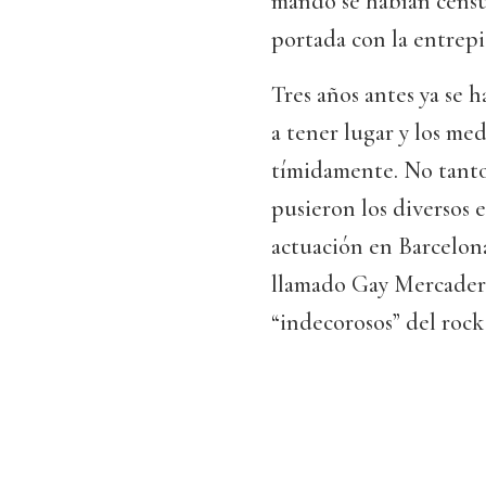
mando se habían censu
portada con la entrepie
Tres años antes ya se 
a tener lugar y los me
tímidamente. No tanto
pusieron los diversos e
actuación en Barcelon
llamado Gay Mercader 
“indecorosos” del roc