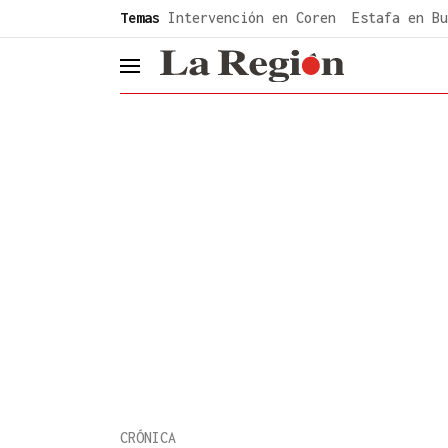
common.go-to-content
Temas
Intervención en Coren
Estafa en Bu
header.menu.open
CRÓNICA