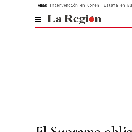
common.go-to-content
Temas
Intervención en Coren
Estafa en Bu
header.menu.open
El Supremo obliga