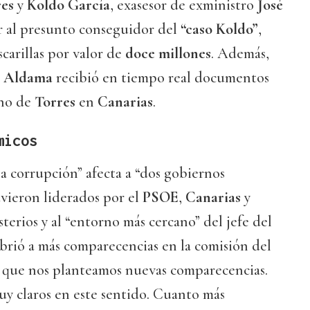
res
y
Koldo García
, exasesor de exministro
José
ar al presunto conseguidor del
“caso Koldo”
,
scarillas por valor de
doce millones
. Además,
e
Aldama
recibió en tiempo real documentos
rno de
Torres
en
Canarias
.
micos
a corrupción” afecta a “dos gobiernos
vieron liderados por el
PSOE
,
Canarias
y
isterios y al “entorno más cercano” del jefe del
 abrió a más comparecencias en la comisión del
 que nos planteamos nuevas comparecencias.
y claros en este sentido. Cuanto más