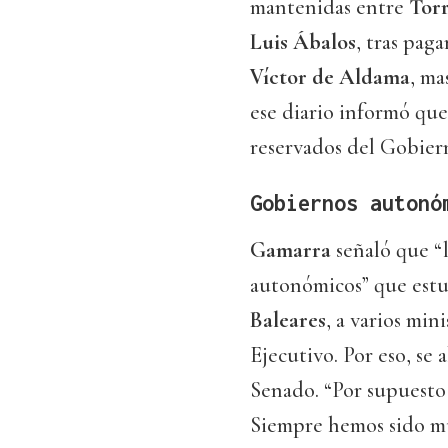
mantenidas entre
Tor
Luis Ábalos
, tras pag
Víctor de Aldama
, ma
ese diario informó qu
reservados del Gobie
Gobiernos autonó
Gamarra
señaló que “l
autonómicos” que estu
Baleares
, a varios min
Ejecutivo. Por eso, se
Senado. “Por supuesto
Siempre hemos sido mu