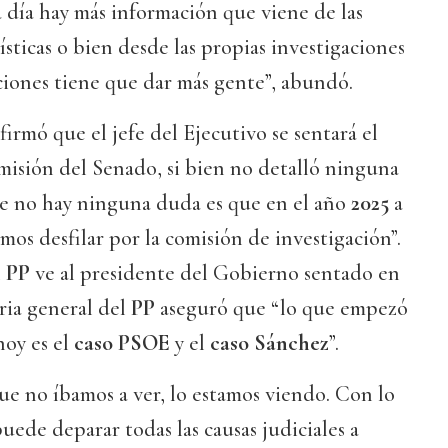
 día hay más información que viene de las
ísticas o bien desde las propias investigaciones
aciones tiene que dar más gente”, abundó.
irmó que el jefe del Ejecutivo se sentará el
misión del Senado, si bien no detalló ninguna
ue no hay ninguna duda es que en el año
2025
a
mos desfilar por la comisión de investigación”.
l
PP
ve al presidente del Gobierno sentado en
aria general del
PP
aseguró que “lo que empezó
 hoy es el
caso PSOE
y el
caso Sánchez
”.
e no íbamos a ver, lo estamos viendo. Con lo
puede deparar todas las causas judiciales a