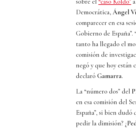
sobre el
“caso Koldo”
a
Democrática,
Ángel Ví
comparecer en esa sesi
Gobierno de España”. 
tanto ha llegado el m
comisión de investigac
negó y que hoy están c
declaró
Gamarra
.
La “número dos” del
P
en esa comisión del S
España”, si bien dudó 
pedir la dimisión? ¿
Pe