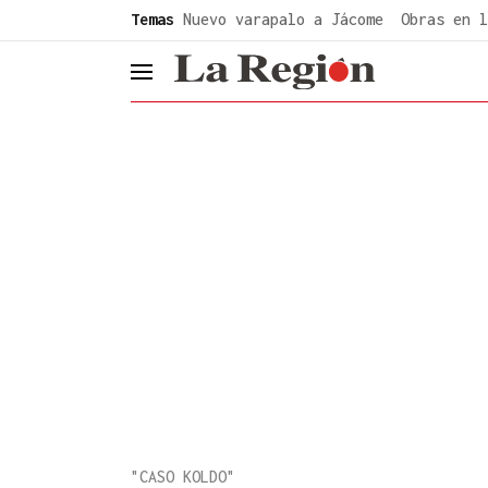
common.go-to-content
Temas
Nuevo varapalo a Jácome
Obras en l
header.menu.open
"CASO KOLDO"