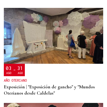
FALTA DE MEDIOS
Vivas pide expulsar de inmediato a migrantes que
siguen en Ceuta y "blindar" la frontera con más
medios europeos
03
31
-
AGO
AGO
AÑO OTERIANO
Exposición | "Exposición de gancho" y "Mundos
Oterianos desde Caldelas"