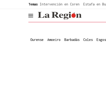
common.go-to-content
Temas
Intervención en Coren
Estafa en Bu
header.menu.open
Ourense
Amoeiro
Barbadás
Coles
Esgos