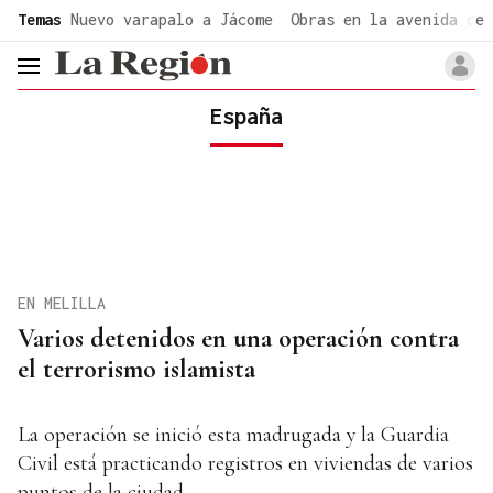
common.go-to-content
Temas
Nuevo varapalo a Jácome
Obras en la avenida de 
header.menu.open
España
EN MELILLA
Varios detenidos en una operación contra
el terrorismo islamista
La operación se inició esta madrugada y la Guardia
Civil está practicando registros en viviendas de varios
puntos de la ciudad