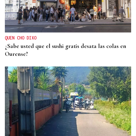
CRISIS MIGRATORIA
La Justicia marroquí procesa a 86 personas por
organizar los cruces irregulares hacia Ceuta
QUEN CHO DIXO
¿Sabe usted que el sushi gratis desata las colas en
Ourense?