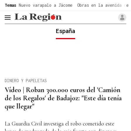
common.go-to-content
Temas
Nuevo varapalo a Jácome
Obras en la avenida de 
header.menu.open
España
DINERO Y PAPELETAS
Vídeo | Roban 300.000 euros del 'Camión
de los Regalos' de Badajoz: "Este día tenía
que llegar"
La Guardia Civil investiga el robo cometido este