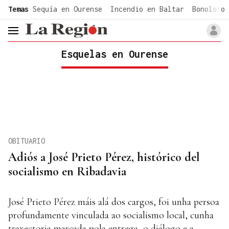
common.go-to-content
Temas
Sequía en Ourense
Incendio en Baltar
Bonoloto 
header.menu.open
Esquelas en Ourense
OBITUARIO
Adiós a José Prieto Pérez, histórico del
socialismo en Ribadavia
José Prieto Pérez máis alá dos cargos, foi unha persoa
profundamente vinculada ao socialismo local, cunha
traxectoria marcada pola entrega, o diálogo e a