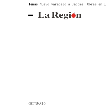
common.go-to-content
Temas
Nuevo varapalo a Jácome
Obras en l
header.menu.open
OBITUARIO