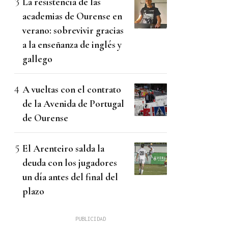
La resistencia de las
academias de Ourense en
verano: sobrevivir gracias
a la enseñanza de inglés y
gallego
A vueltas con el contrato
de la Avenida de Portugal
de Ourense
El Arenteiro salda la
deuda con los jugadores
un día antes del final del
plazo