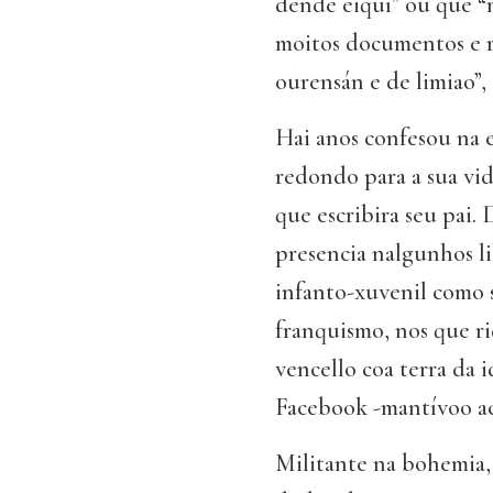
dende eiquí” ou que “m
moitos documentos e r
ourensán e de limiao”,
Hai anos confesou na 
redondo para a sua vi
que escribira seu pai.
presencia nalgunhos li
infanto-xuvenil como s
franquismo, nos que ri
vencello coa terra da 
Facebook -mantívoo act
Militante na bohemia,