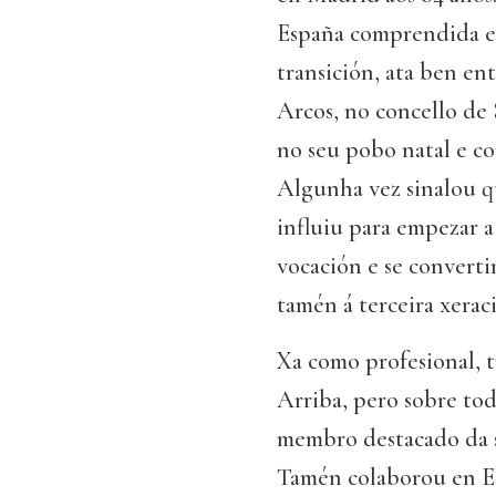
España comprendida en
transición, ata ben en
Arcos, no concello de 
no seu pobo natal e c
Algunha vez sinalou q
influiu para empezar a 
vocación e se converti
tamén á terceira xeraci
Xa como profesional, t
Arriba, pero sobre tod
membro destacado da s
Tamén colaborou en El