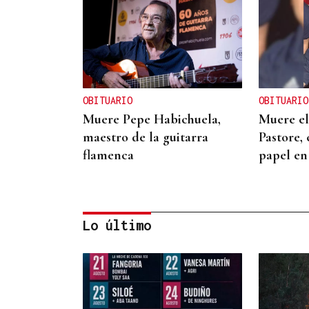
OBITUARIO
OBITUARIO
Muere Pepe Habichuela,
Muere el
maestro de la guitarra
Pastore,
flamenca
papel en
Lo último
OBITUARIO
Muere el padre de Paula