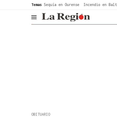
common.go-to-content
Temas
Sequía en Ourense
Incendio en Balt
header.menu.open
OBITUARIO