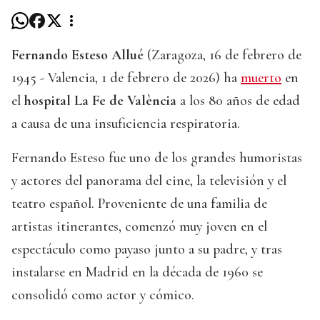
Fernando Esteso Allué
(Zaragoza, 16 de febrero de
1945 - Valencia, 1 de febrero de 2026) ha
muerto
en
el
hospital La Fe de València
a los 80 años de edad
a causa de una insuficiencia respiratoria.
Fernando Esteso fue uno de los grandes humoristas
y actores del panorama del cine, la televisión y el
teatro español. Proveniente de una familia de
artistas itinerantes, comenzó muy joven en el
espectáculo como payaso junto a su padre, y tras
instalarse en Madrid en la década de 1960 se
consolidó como actor y cómico.