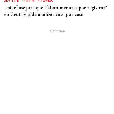
ADVIERTE CONTRA RETORNOS
Unicef asegura que "faltan menores por registrar"
en Ceuta y pide analizar caso por caso
INDEMNIZACIÓN
La UEFA admite el pago a la supuesta amante de
Infantino