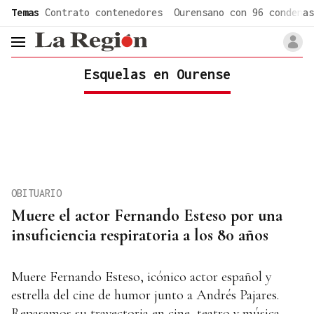
common.go-to-content
Temas
Contrato contenedores
Ourensano con 96 condenas
header.menu.open
Esquelas en Ourense
OBITUARIO
Muere el actor Fernando Esteso por una
insuficiencia respiratoria a los 80 años
Muere Fernando Esteso, icónico actor español y
estrella del cine de humor junto a Andrés Pajares.
Repasamos su trayectoria en cine, teatro y música.