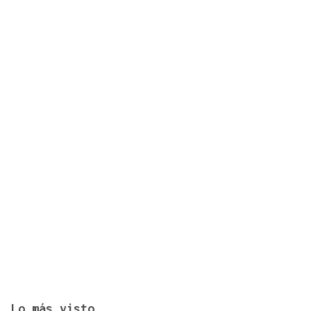
Toxos e Xestas se prepara para celebrar su 50
aniversario como referente de la cultura gallega
en Cataluña
Lo más visto