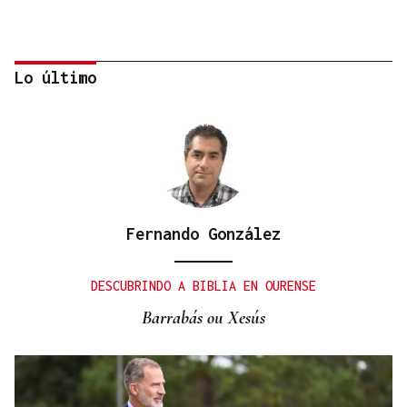
Lo último
Fernando González
OBITUARIO
Muere el padre de Paula Echevarría, Luis, a los 76
DESCUBRINDO A BIBLIA EN OURENSE
años
Barrabás ou Xesús