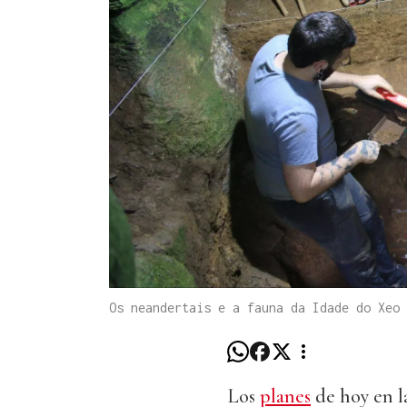
Os neandertais e a fauna da Idade do Xeo 
Los
planes
de hoy en l