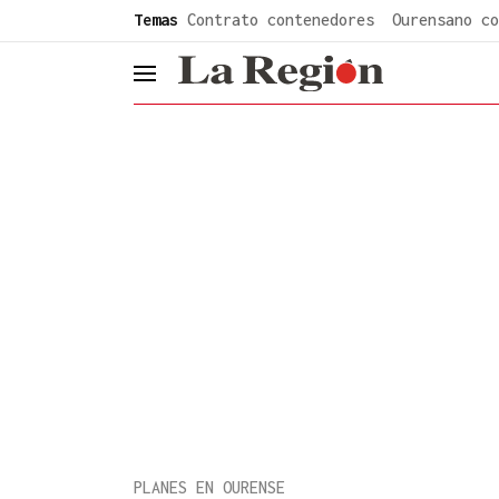
common.go-to-content
Temas
Contrato contenedores
Ourensano co
header.menu.open
PLANES EN OURENSE