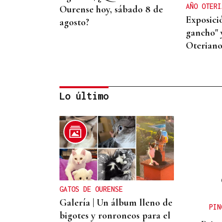
AÑO OTERI
Ourense hoy, sábado 8 de
Exposició
agosto?
gancho"
Oteriano
Lo último
07
AGO
CONCIERTO
Comunión entre el folk
gallego y el techno
GATOS DE OURENSE
orgánico con Baiuca
Galería | Un álbum lleno de
PIN
bigotes y ronroneos para el