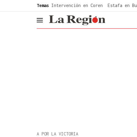
common.go-to-content
Temas
Intervención en Coren
Estafa en Bu
header.menu.open
A POR LA VICTORIA