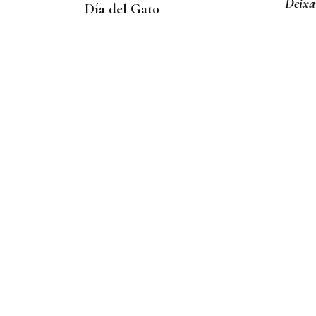
Deixa
Día del Gato
MIGRACIONES
Israel registra cifras récord
de emigración, según un
estudio de la Universidad
de Tel Aviv