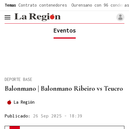
common.go-to-content
Temas
Contrato contenedores
Ourensano con 96 condenas
header.menu.open
Eventos
DEPORTE BASE
Balonmano | Balonmano Ribeiro vs Teucro
La Región
Publicado:
26 Sep 2025 - 18:39