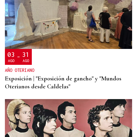
03
31
-
AGO
AGO
AÑO OTERIANO
Exposición | "Exposición de gancho" y "Mundos
Oterianos desde Caldelas"