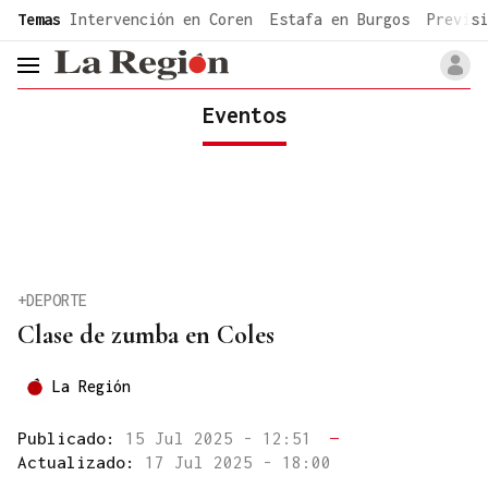
common.go-to-content
Temas
Intervención en Coren
Estafa en Burgos
Previsi
header.menu.open
Eventos
+DEPORTE
Clase de zumba en Coles
La Región
Publicado:
15 Jul 2025 - 12:51
—
Actualizado:
17 Jul 2025 - 18:00