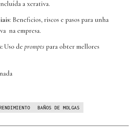
 incluída a xerativa.
iais
: Beneficios, riscos e pasos para unha
va na empresa.
:
Uso de
prompts
para obter mellores
rnada
RENDIMIENTO
BAÑOS DE MOLGAS