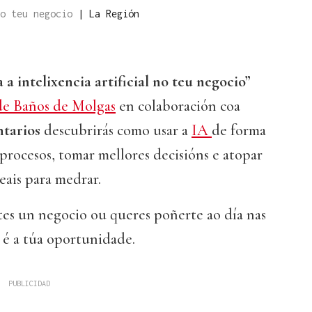
no teu negocio
|
La Región
 a intelixencia artificial no teu negocio”
de Baños de Molgas
en colaboración coa
ntarios
descubrirás como usar a
IA
de forma
 procesos, tomar mellores decisións e atopar
eais para medrar.
tes un negocio ou queres poñerte ao día nas
a é a túa oportunidade.