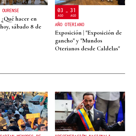
03
31
 OURENSE
-
AGO
AGO
 ¿Qué hacer en
AÑO OTERIANO
hoy, sábado 8 de
Exposición | "Exposición de
gancho" y "Mundos
Oterianos desde Caldelas"