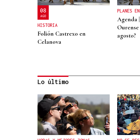
08
PLANES EN
AGO
Agenda |
HISTORIA
Ourense 
Folión Castrexo en
agosto?
Celanova
Lo último
09
AGO
FIESTAS PEREGRINA
Concierto de La Casa Azul