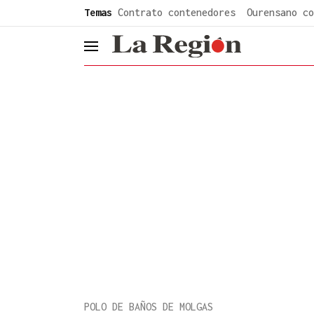
common.go-to-content
Temas
Contrato contenedores
Ourensano co
header.menu.open
POLO DE BAÑOS DE MOLGAS