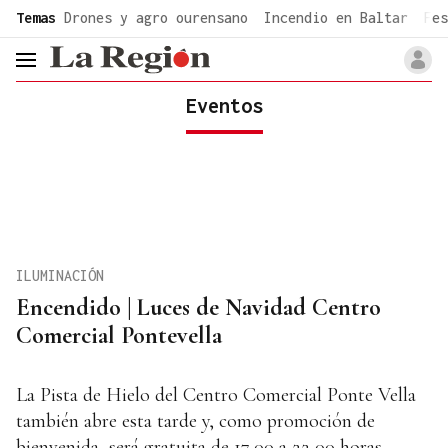
common.go-to-content
Temas
Drones y agro ourensano
Incendio en Baltar
Fes
header.menu.open
Eventos
ILUMINACIÓN
Encendido | Luces de Navidad Centro
Comercial Pontevella
La Pista de Hielo del Centro Comercial Ponte Vella
también abre esta tarde y, como promoción de
bienvenida, será gratuita de 17,00 a 22,00 horas.