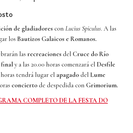
osto
ición de gladiadores
con
Lucius Spiculus
. A las
gar los
Bautizos Galaicos e Romanos.
lebrarán las
recreaciones
del
Cruce do Río
final
y a las 20.00 horas comenzará el
Desfile
15 horas tendrá lugar el
apagado
del
Lume
horas
concierto
de despedida con
Grimorium.
GRAMA COMPLETO DE LA FESTA DO