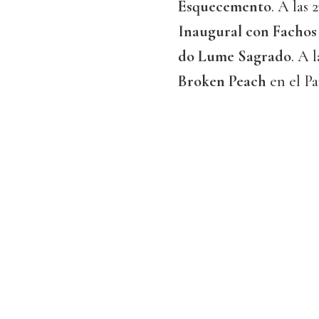
Esquecemento
. A las
Inaugural con Facho
do Lume Sagrado
. A 
Broken Peach
en el P