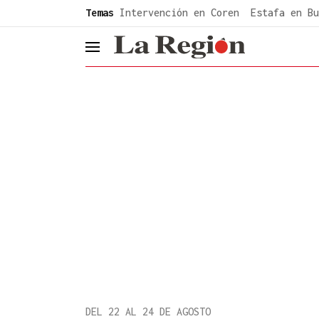
common.go-to-content
Temas
Intervención en Coren
Estafa en Bu
header.menu.open
DEL 22 AL 24 DE AGOSTO