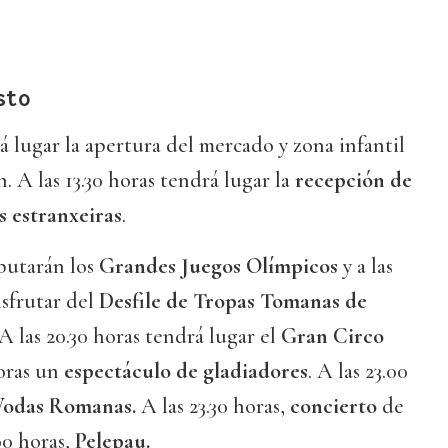
sto
rá lugar la apertura del mercado y zona infantil
 A las 13.30 horas tendrá lugar la
recepción de
s estranxeiras
.
sputarán los
Grandes Juegos Olímpicos
y a las
isfrutar del
Desfile de Tropas Tomanas de
 A las 20.30 horas tendrá lugar el
Gran Circo
horas un
espectáculo de gladiadores
. A las 23.00
Vodas Romanas.
A las 23.30 horas,
concierto
de
00 horas,
Pelepau.