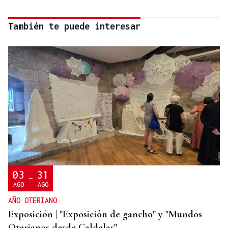
También te puede interesar
03
31
-
AGO
AGO
AÑO OTERIANO
Exposición | "Exposición de gancho" y "Mundos
Oterianos desde Caldelas"