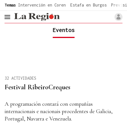
common.go-to-content
Temas
Intervención en Coren
Estafa en Burgos
Previsi
header.menu.open
Eventos
32 ACTIVIDADES
Festival RibeiroCreques
A programación contará con compañías
internacionais e nacionais procedentes de Galicia,
Portugal, Navarra e Venezuela.