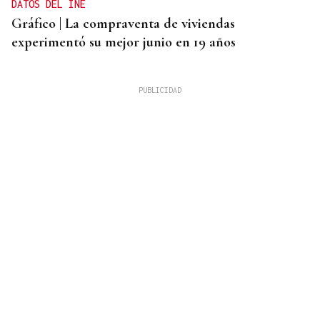
DATOS DEL INE
Gráfico | La compraventa de viviendas
experimentó su mejor junio en 19 años
ALERTA ALIMENTARIA
La AESAN alerta de fragmentos de vidrio en
confituras y miel Bonne Maman: estos son los lotes
afectados