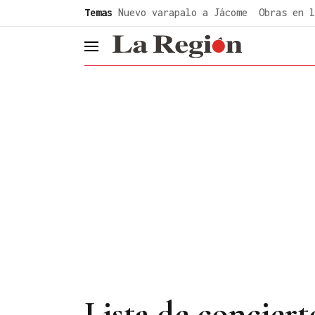
common.go-to-content
Temas
Nuevo varapalo a Jácome
Obras en l
header.menu.open
Lista de conciert