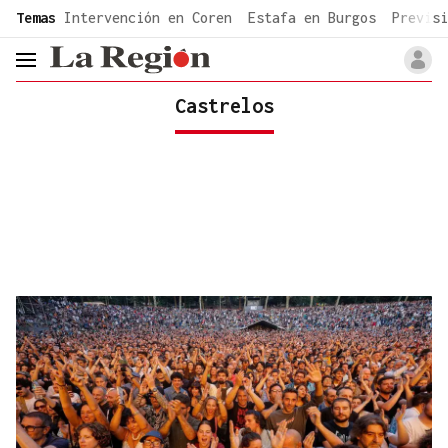
common.go-to-content
Temas
Intervención en Coren
Estafa en Burgos
Previsi
header.menu.open
Castrelos