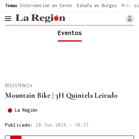
common.go-to-content
Temas
Intervención en Coren
Estafa en Burgos
Previsi
header.menu.open
Eventos
RESISTENCIA
Mountain Bike | 3H Quintela Leirado
La Región
Publicado:
20 Jun 2025 - 18:37