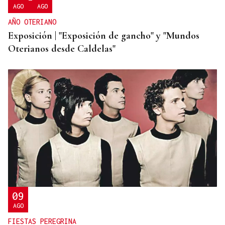
-
AGO
AGO
AÑO OTERIANO
Exposición | "Exposición de gancho" y "Mundos
Oterianos desde Caldelas"
09
AGO
FIESTAS PEREGRINA