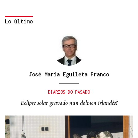
Lo último
José María Eguileta Franco
07
AGO
DIARIOS DO PASADO
CON INSCRIPCIÓN
Eclipse solar gravado nun dolmen irlandés?
Observación astronómica en Aquis Querquennis