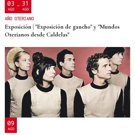
03
31
-
AGO
AGO
AÑO OTERIANO
Exposición | "Exposición de gancho" y "Mundos
Oterianos desde Caldelas"
09
AGO