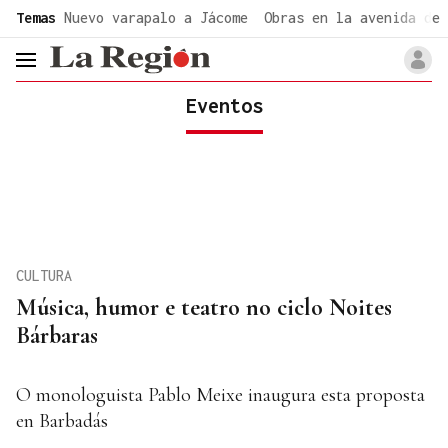
common.go-to-content
Temas
Nuevo varapalo a Jácome
Obras en la avenida de 
header.menu.open
Eventos
CULTURA
Música, humor e teatro no ciclo Noites
Bárbaras
O monologuista Pablo Meixe inaugura esta proposta
en Barbadás