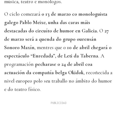
música, teatro e monólogos.
O ciclo comezará
o 13 de marzo co monologuista
galego Pablo Meixe, unha das caras máis
destacadas do circuíto de humor en Galicia.
O
27
de marzo será a quenda do grupo ourensán
Sonoro Maxín
, mentres que o
10 de abril chegará o
espectáculo “Enredada”, de Leti da Taberna
. A
programación
pecharase o 24 de abril coa
actuación da compañía belga Okidok
, recoñecida a
nivel europeo polo seu traballo no ámbito do humor
e do teatro físico.