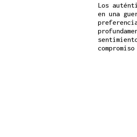
Los autént
en una gue
preferenci
profundame
sentimient
compromiso