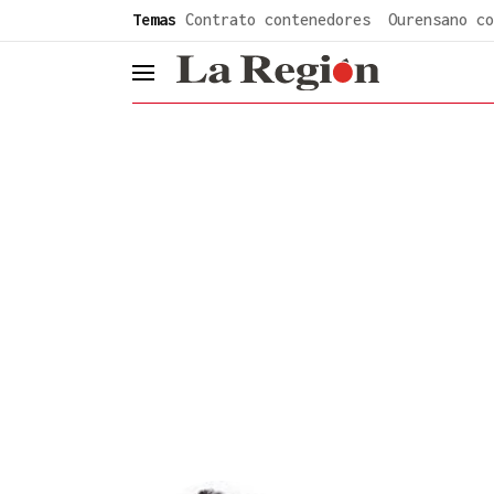
common.go-to-content
Temas
Contrato contenedores
Ourensano co
header.menu.open