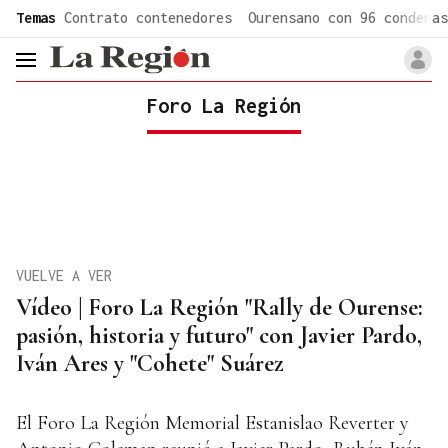
common.go-to-content
Temas
Contrato contenedores
Ourensano con 96 condenas
header.menu.open
Foro La Región
VUELVE A VER
Vídeo | Foro La Región "Rally de Ourense:
pasión, historia y futuro" con Javier Pardo,
Iván Ares y "Cohete" Suárez
El Foro La Región Memorial Estanislao Reverter y