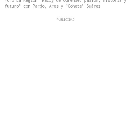
Foro La Región "Rally de Ourense: pasión, historia y
futuro" con Pardo, Ares y "Cohete" Suárez