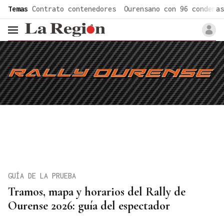
common.go-to-content
Temas
Contrato contenedores
Ourensano con 96 condenas
header.menu.open
GUÍA DE LA PRUEBA
Tramos, mapa y horarios del Rally de
Ourense 2026: guía del espectador