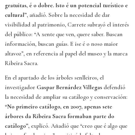
gratuitas, é o dobre. Isto é un potencial turístico e
cultural”
, añadió. Sobre la necesidad de dar
visibilidad al patrimonio, Carrete subrayó el interés
del público: “A xente que ven, quere saber. Buscan
información, buscan guías. E ise é o noso maior
altavoz”, en referencia al papel del museo y la marca
Ribeira Sacra.
En el apartado de los árboles senlleiros, el
investigador
Gaspar Bernárdez Villegas
defendió
la necesidad de ampliar su catálogo y conservación:
“No primeiro catálogo, en 2007, apenas sete
árbores da Ribeira Sacra formaban parte do
catálogo”,
explicó. Añadió que “creo que é algo que