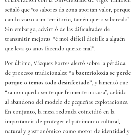
colaboración con la Universidade de Vigo. También
señaló que “os sabores da zona aportan valor, porque
cando viaxo a un territorio, tamén quero saborealo”.
Sin embargo, advirtió de las dificultades de
transmitir mejoras: “é moi difícil dicirlle a alguén
que leva 50 anos facendo queixo mal”.
Por último, Vázquez Fortes alertó sobre la pérdida
de procesos tradicionales:
“a bacterioloxía se perde
porque o temos todo desinfectado”
, y lamentó que
“xa non queda xente que fermente na casa”, debido
al abandono del modelo de pequeñas explotaciones.
En conjunto, la mesa redonda coincidió en la
importancia de proteger el patrimonio cultural,
natural y gastronómico como motor de identidad y